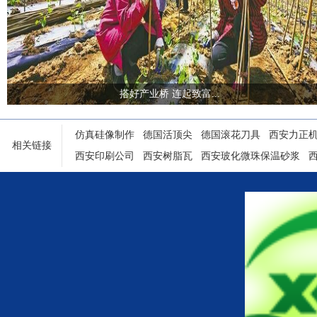
搭好产业桥 连起致富...
仿真硅像制作
德国活顶尖
德国滚花刀具
西安力正
相关链接
西安印刷公司
西安树脂瓦
西安玻化微珠保温砂浆
陕西铝塑门窗