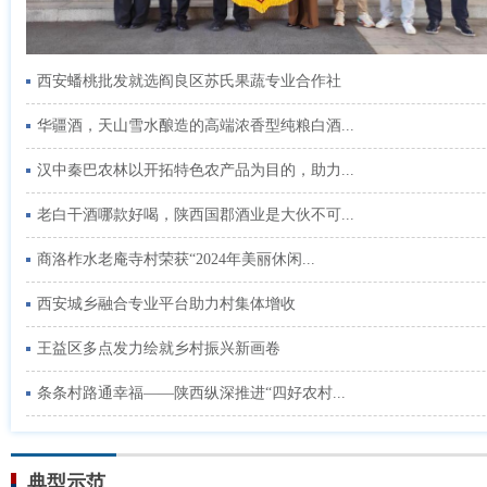
西安蟠桃批发就选阎良区苏氏果蔬专业合作社
华疆酒，天山雪水酿造的高端浓香型纯粮白酒...
汉中秦巴农林以开拓特色农产品为目的，助力...
老白干酒哪款好喝，陕西国郡酒业是大伙不可...
商洛柞水老庵寺村荣获“2024年美丽休闲...
西安城乡融合专业平台助力村集体增收
王益区多点发力绘就乡村振兴新画卷
条条村路通幸福——陕西纵深推进“四好农村...
典型示范