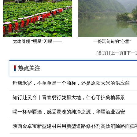
党建引领 “明星”闪耀 ——
一份沉甸甸的“心意”
[首页] [上一页][下一页
热点关注
稻鳅米婆，不单单是一个商标，还是原阳大米的供应商
知行赴灵台｜青春躬行陇原大地，仁心守护桑榆暮景
喝一杯华疆酒，感受灵魂的纯净之源，华疆酒业西安
陕西金卓宝新型建材采用新型道路修补剂高效消除路面病