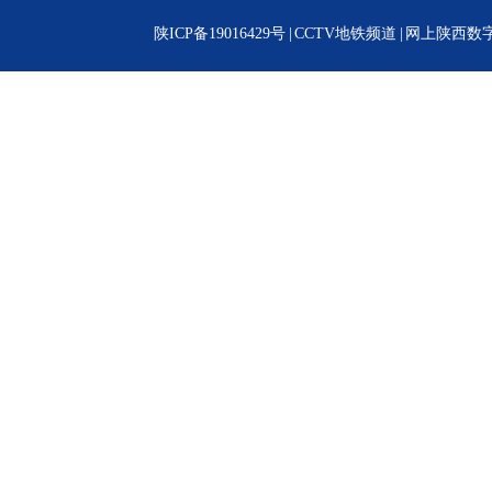
陕ICP备19016429号
|
CCTV地铁频道
|
网上陕西数