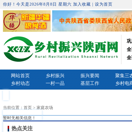
你好！今天是2026年8月8日 星期六
加入收藏
|
设为首页
巩
全
全
网站首页
乡村振兴
振兴要闻
聚集三
乡村动态
一村一品
基层工作
乡村电
当前位置：
首页
> 家庭农场
暂时无相关信息！
热点关注