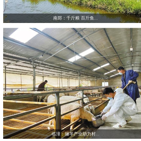
南郑：千斤粮 百斤鱼...
临潼：骊羊产业助力村...