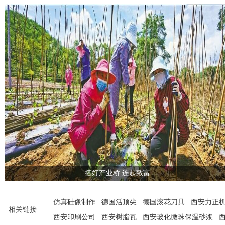
搭好产业桥 连起致富...
仿真硅像制作
德国活顶尖
德国滚花刀具
西安力正
相关链接
西安印刷公司
西安树脂瓦
西安玻化微珠保温砂浆