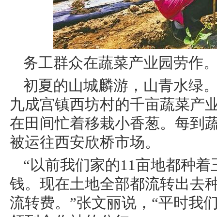
务工群众在蔬菜产业园劳作
初夏的山城麟游，山青水绿
九成宫镇西坊村的千亩蔬菜产
在田间忙着移栽小香葱。每到蔬
被运往西安欣桥市场。
“以前我们家的11亩地都种
钱。现在土地全部都流转出去种
流转费。”张文丽说，“平时我