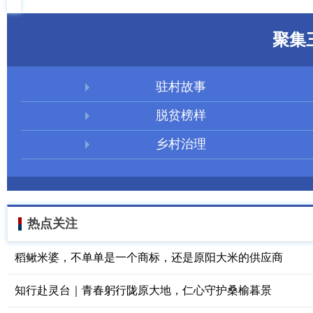
聚集
驻村故事
脱贫榜样
乡村治理
热点关注
稻鳅米婆，不单单是一个商标，还是原阳大米的供应商
知行赴灵台｜青春躬行陇原大地，仁心守护桑榆暮景