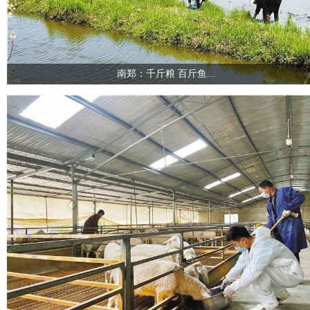
南郑：千斤粮 百斤鱼...