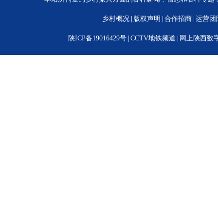
乡村概况
|
版权声明
|
合作招商
|
运营团
陕ICP备19016429号
|
CCTV地铁频道
|
网上陕西数