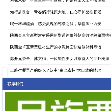
稻鳅米婆，不单单是一个商标，还是原阳大米的供应商
知行赴灵台｜青春躬行陇原大地，仁心守护桑榆暮景
喝一杯华疆酒，感受灵魂的纯净之源，华疆酒业西安
陕西金卓宝新型建材采用新型道路修补剂高效消除路面病
陕西金卓宝新型建材生产的水泥路面快速修补料靠谱
苏开元茶舍，苏文娟，一位知性美女以茶待人的世外桃源
土蜂蜜哪里产的好吃？汉中“秦巴农林”大自然的馈赠
联系我们