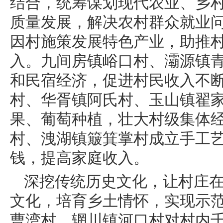
结合，统筹谋划现代农业、乡
质量发展，解决农村群众就业
因村施策发展特色产业，助推
入。九间房镇峪口村、灞源镇
和民宿经济，促进村民收入不
村、华胥镇阿氏村、玉山镇翟
果、葡萄种植，壮大村级集体
村、洩湖镇簸箕掌村成立手工
钱，提高家庭收入。
深挖传统历史文化，让村庄
文化，培育乡土情怀，实现示范
曹湾村、辋川镇河口村对村内