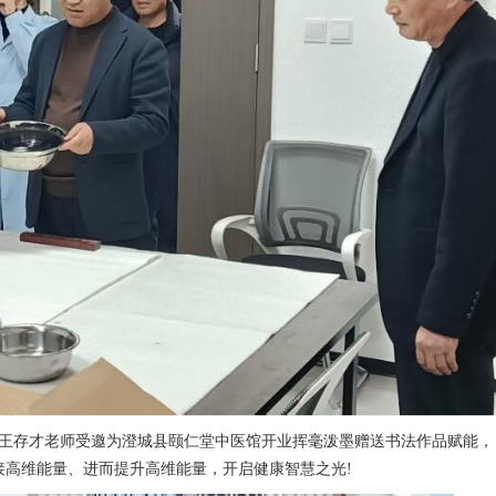
王存才老师受邀为澄城县颐仁堂中医馆开业挥毫泼墨赠送书法作品赋能，
接高维能量、进而提升高维能量，开启健康智慧之光!