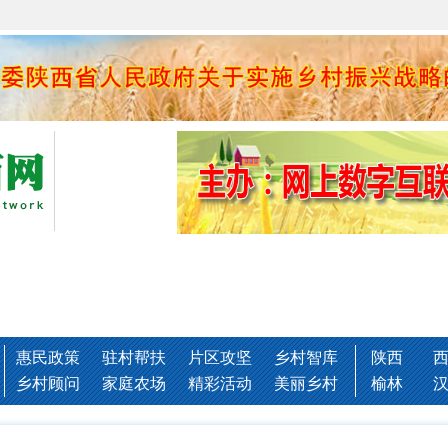
惠民政策
驻村帮扶
片区攻坚
乡村智库
陕西
乡村顾问
家庭农场
精彩活动
美丽乡村
榆林