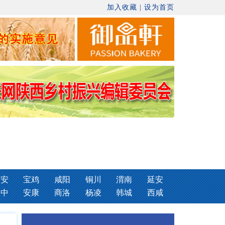
加入收藏
|
设为首页
西安
宝鸡
咸阳
铜川
渭南
延安
汉中
安康
商洛
杨凌
韩城
西咸