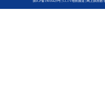
陕ICP备19016429号
|
CCTV地铁频道
|
网上陕西数