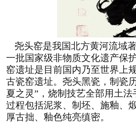
尧头窑是我国北方黄河流域
一批国家级非物质文化遗产保
窑遗址是目前国内乃至世界上
古瓷窑遗址。尧头黑瓷，制瓷历
夏之灵”，烧制技艺全部用土法
过程包括泥浆、制坯、施釉、
厚古拙、釉色纯亮缜密。