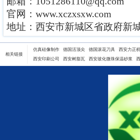
邮箱：1051286110@qq.com
官网：www.xczxsxw.com
地址：西安市新城区省政府新城
仿真硅像制作
德国活顶尖
德国滚花刀具
西安力正
相关链接
西安印刷公司
西安树脂瓦
西安玻化微珠保温砂浆
陕西铝塑门窗