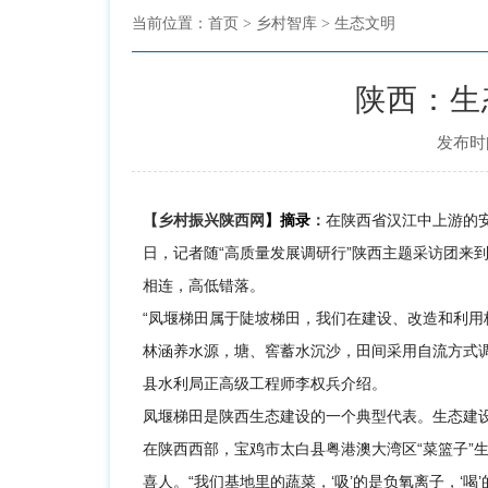
当前位置：
首页
> 乡村智库 > 生态文明
陕西：生
发布时间
在陕西省汉江中上游的
【
乡村振兴陕西网
】摘录
：
日，记者随“高质量发展调研行”陕西主题采访团来
相连，高低错落。
“凤堰梯田属于陡坡梯田，我们在建设、改造和利
林涵养水源，塘、窖蓄水沉沙，田间采用自流方式
县水利局正高级工程师李权兵介绍。
凤堰梯田是陕西生态建设的一个典型代表。生态建
在陕西西部，宝鸡市太白县粤港澳大湾区“菜篮子”
喜人。“我们基地里的蔬菜，‘吸’的是负氧离子，‘