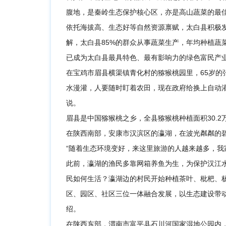
腹地，是秦岭生态保护核心区，亦是高山蔬菜的最
依托海拔高、生态好等自然资源禀赋，太白县积极
解，太白县85%的群众从事蔬菜生产，年均种植蔬菜1
已成为太白县最具特色、最有影响力的绿色富民产
在宝鸡市眉县横渠镇青化村的猕猴桃园里，65岁的
水漫灌，人要随时盯着农田，现在政府给换上自动
说。
眉县是中国猕猴桃之乡，全县猕猴桃种植面积30.2
在陕西南部，安康市汉滨区的瀛湖，在波光粼粼的
“随着生态环境变好，来这里旅游的人越来越多，我
此前，瀛湖的渔民多靠网箱养鱼为生，为保护汉江水质
民如何生活？瀛湖边的村民开始种植茶叶、枇杷、杨
区、园区、社区三位一体融合发展，以生态建设带
绍。
在陕西东部，渭南市富平县石川河国家湿地公园内