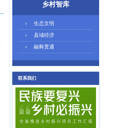
乡村智库
生态文明
县域经济
融释贯通
陌
联系我们
势