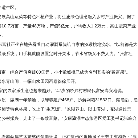
佳适生区。
发展高山蔬菜等特色种植产业，将生态绿色理念融入乡村产业振兴。据了
0.7万亩，产量48万吨，产值5亿元，户均收入1.2万元，高山蔬菜产业
业。
张富社正坐在地头看着自动灌溉系统给自家的猕猴桃地浇水。“以前都是大
灌溉系统，用手机就能设置定时开关水，节水省钱又不费人力。”张富社
万亩，综合产值突破60亿元，小小猕猴桃已成为名副其实的“致富果”。
碧水青山间，一幅山水田园画卷徐徐展开。
家的农家乐生意也越来越好。”47岁的桥兴村村民代富安高兴地说。
，瀛湖十年禁渔，取缔养殖户468户、拆解网箱31533口。禁渔后，渔
梅等特色林果，吃上了“生态饭”。“以湖养山、以山养湖，瀛湖通过景
动乡村振兴，走出了一条致富路。”安康瀛湖生态旅游区党工委书记张峰介
，看着两岸草木繁盛的优美环境，正在散步的当地居民王芳由衷感叹：“湿