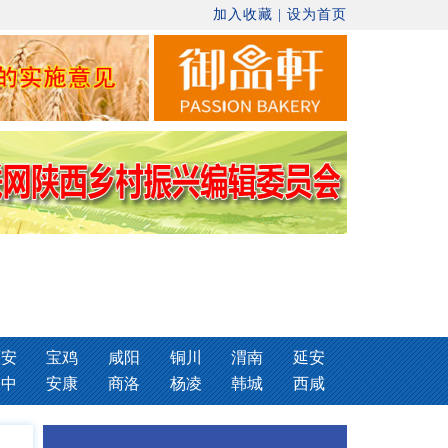
加入收藏
|
设为首页
西安
宝鸡
咸阳
铜川
渭南
延安
汉中
安康
商洛
杨凌
韩城
西咸