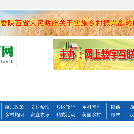
惠民政策
驻村帮扶
片区攻坚
乡村智库
陕西
乡村顾问
家庭农场
精彩活动
美丽乡村
榆林