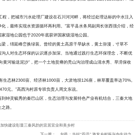
水’工程，把城市污水处理厂建设在石川河河畔，将经过处理达标的中水注入
净化，最终实现水资源循环再利用。”富平县水务局副局长张西强介绍，经
家湿地公园也于2020年底获评国家级湿地公园。
山梁，绵延峰峦换绿装。曾经的黄土高原干旱缺水，黄土弥漫，寸草不
西沟人对生态环保的认识逐步加深。当地通过践行生态环保理念，不断优
向黄河输送泥沙”，把一个土地贫瘠的秃山沟治理成山清水秀、旱涝保收
态林2300亩、经济林1000亩，大淤地坝126座，林草覆盖率达70%。
3470元。”高西沟村原专班负责人周文东说。
再到钟灵毓秀的秦巴山区，生态治理与发展特色产业有机结合，三秦大地
生之路。
效 加快建设彰显三秦风韵的宜居宜业和美乡村
下一篇：
旬邑：当好“四员” 激发乡村振兴内生动力