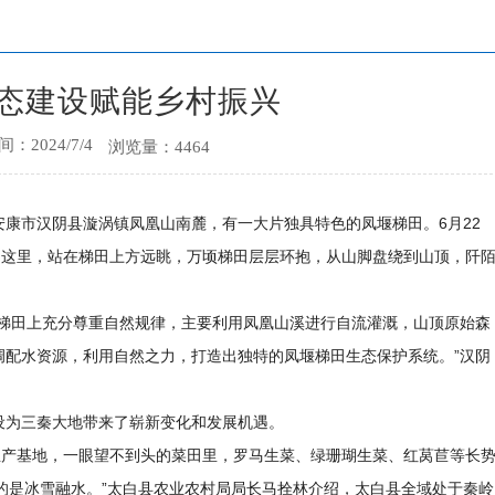
态建设赋能乡村振兴
：2024/7/4
浏览量：4464
安康市汉阴县漩涡镇凤凰山南麓，有一大片独具特色的凤堰梯田。6月22
到这里，站在梯田上方远眺，万顷梯田层层环抱，从山脚盘绕到山顶，阡
用梯田上充分尊重自然规律，主要利用凤凰山溪进行自流灌溉，山顶原始森
调配水资源，利用自然之力，打造出独特的凤堰梯田生态保护系统。”汉阴
设为三秦大地带来了崭新变化和发展机遇。
生产基地，一眼望不到头的菜田里，罗马生菜、绿珊瑚生菜、红莴苣等长
喝’的是冰雪融水。”太白县农业农村局局长马拴林介绍，太白县全域处于秦岭