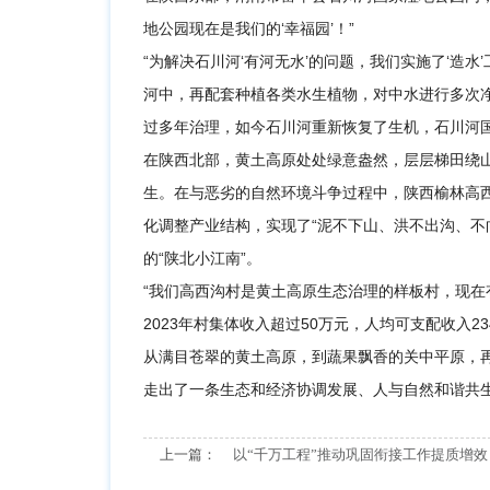
地公园现在是我们的‘幸福园’！”
“为解决石川河‘有河无水’的问题，我们实施了‘造
河中，再配套种植各类水生植物，对中水进行多次
过多年治理，如今石川河重新恢复了生机，石川河国
在陕西北部，黄土高原处处绿意盎然，层层梯田绕
生。在与恶劣的自然环境斗争过程中，陕西榆林高
化调整产业结构，实现了“泥不下山、洪不出沟、不
的“陕北小江南”。
“我们高西沟村是黄土高原生态治理的样板村，现在有生
2023年村集体收入超过50万元，人均可支配收入2
从满目苍翠的黄土高原，到蔬果飘香的关中平原，
走出了一条生态和经济协调发展、人与自然和谐共
上一篇：
以“千万工程”推动巩固衔接工作提质增